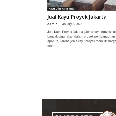
s
Kayu Ulin Kalimantan
Jual Kayu Proyek Jakarta
Admin
-
January 8, 2022
Jual Kayu Proyek Jakarta | Jenis kayu proyek saat
banyak digunakan dalam proyek pembangunan
apapun, karena jenis kayu proyek memiliki harg
murah....