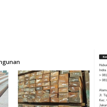
Ko
angunan
Hubun
Indra
> 081
> 081
Alama
Jl. T
Kec. 
Jakar