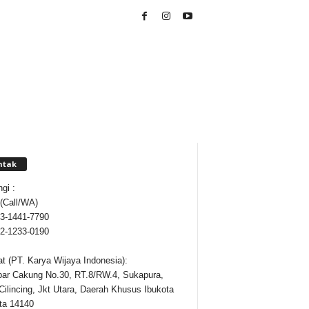
ntak
gi :
 (Call/WA)
3-1441-7790
2-1233-0190
t (PT. Karya Wijaya Indonesia):
ipar Cakung No.30, RT.8/RW.4, Sukapura,
Cilincing, Jkt Utara, Daerah Khusus Ibukota
ta 14140