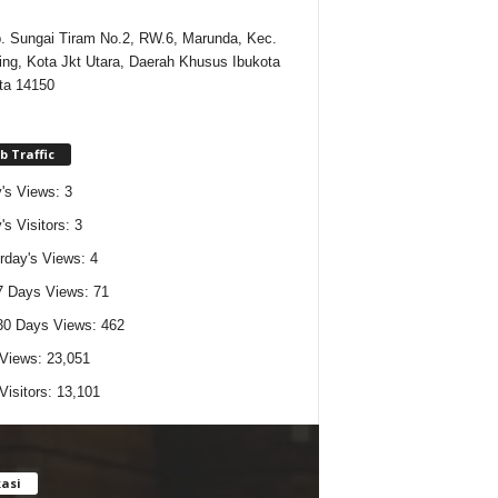
p. Sungai Tiram No.2, RW.6, Marunda, Kec.
cing, Kota Jkt Utara, Daerah Khusus Ibukota
ta 14150
 Traffic
's Views:
3
's Visitors:
3
rday's Views:
4
7 Days Views:
71
30 Days Views:
462
 Views:
23,051
 Visitors:
13,101
asi