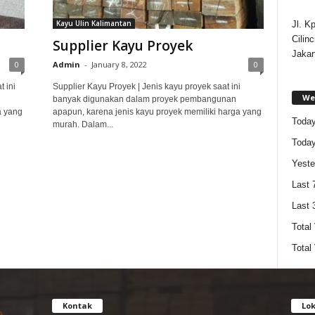
Kayu Ulin Kalimantan
Jl. K
Cilin
Supplier Kayu Proyek
Jakar
0
Admin
-
January 8, 2022
0
 ini
Supplier Kayu Proyek | Jenis kayu proyek saat ini
Web
banyak digunakan dalam proyek pembangunan
a yang
apapun, karena jenis kayu proyek memiliki harga yang
Today
murah. Dalam...
Today
Yeste
Last 
Last 
Total
Total
Kontak
Lok