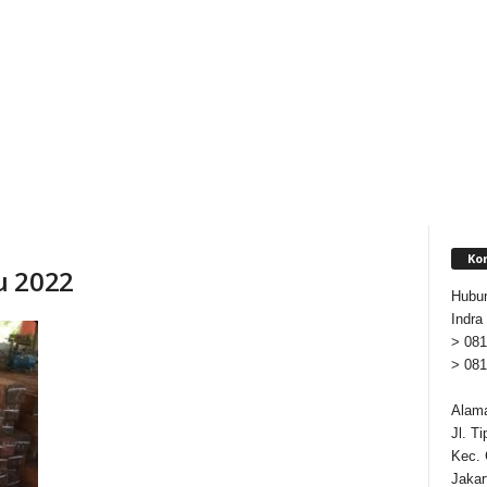
Ko
u 2022
Hubun
Indra
> 081
> 081
Alama
Jl. T
Kec. 
Jakar