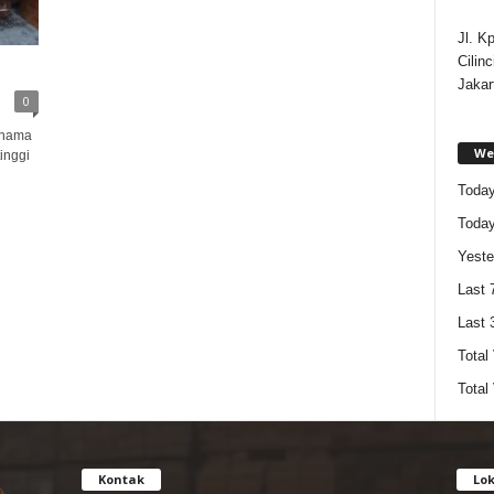
Jl. K
Cilin
Jakar
0
 nama
Web
inggi
Today
Today
Yeste
Last 
Last 
Total
Total
Kontak
Lok