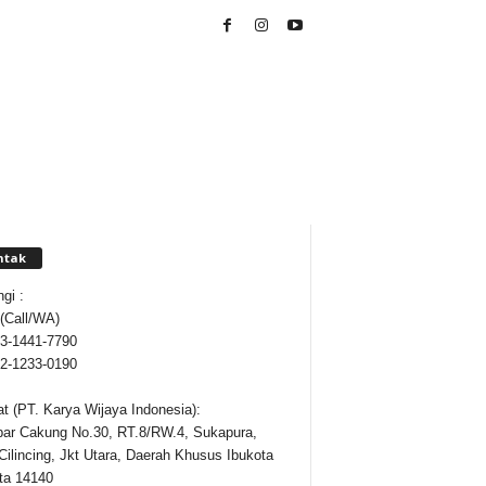
ntak
gi :
 (Call/WA)
3-1441-7790
2-1233-0190
t (PT. Karya Wijaya Indonesia):
ipar Cakung No.30, RT.8/RW.4, Sukapura,
Cilincing, Jkt Utara, Daerah Khusus Ibukota
ta 14140