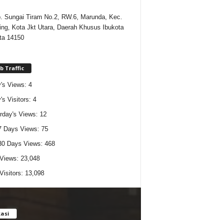
p. Sungai Tiram No.2, RW.6, Marunda, Kec.
cing, Kota Jkt Utara, Daerah Khusus Ibukota
ta 14150
 Traffic
's Views:
4
's Visitors:
4
rday's Views:
12
7 Days Views:
75
30 Days Views:
468
 Views:
23,048
 Visitors:
13,098
asi