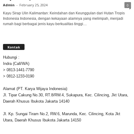
Admin
-
February 25, 2024
0
Kayu Sirap Ulin Kalimantan: Keindahan dan Keunggulan dari Hutan Tropis
Indonesia Indonesia, dengan kekayaan alamnya yang melimpah, menjadi
rumah bagi berbagai jenis kayu berkualitas tinggi....
Kontak
Hubungi :
Indra (Call/WA)
> 0813-1441-7790
> 0812-1233-0190
Alamat (PT. Karya Wijaya Indonesia):
Jl. Tipar Cakung No.30, RT.8/RW.4, Sukapura, Kec. Cilincing, Jkt Utara,
Daerah Khusus Ibukota Jakarta 14140
Jl. Kp. Sungai Tiram No.2, RW.6, Marunda, Kec. Cilincing, Kota Jkt
Utara, Daerah Khusus Ibukota Jakarta 14150