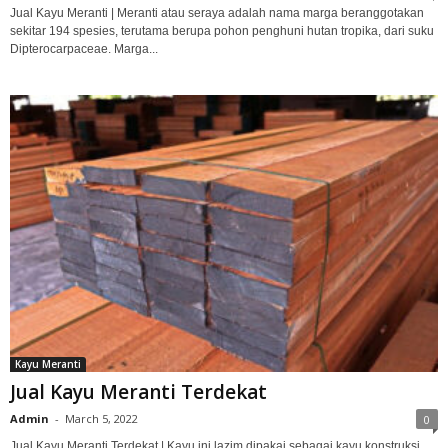
Jual Kayu Meranti | Meranti atau seraya adalah nama marga beranggotakan
sekitar 194 spesies, terutama berupa pohon penghuni hutan tropika, dari suku
Dipterocarpaceae. Marga...
Kayu Meranti
Jual Kayu Meranti Terdekat
Admin
-
March 5, 2022
0
Jual Kayu Meranti Terdekat | Kayu ini lazim dipakai sebagai kayu konstruksi,