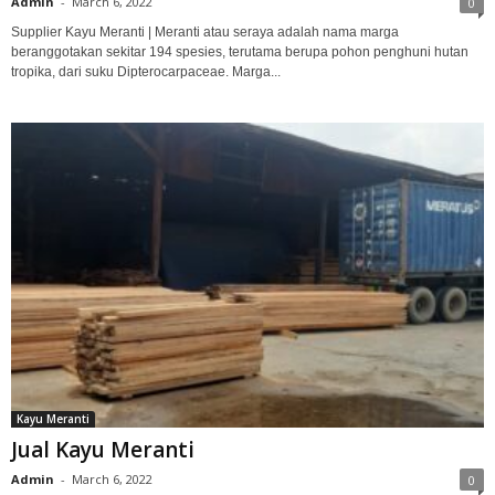
Admin
-
March 6, 2022
0
Supplier Kayu Meranti | Meranti atau seraya adalah nama marga
beranggotakan sekitar 194 spesies, terutama berupa pohon penghuni hutan
tropika, dari suku Dipterocarpaceae. Marga...
Kayu Meranti
Jual Kayu Meranti
Admin
-
March 6, 2022
0