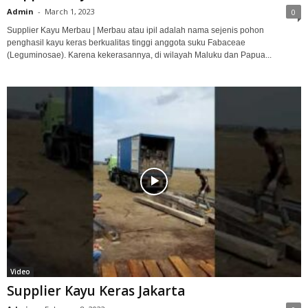
Admin
-
March 1, 2023
0
Supplier Kayu Merbau | Merbau atau ipil adalah nama sejenis pohon
penghasil kayu keras berkualitas tinggi anggota suku Fabaceae
(Leguminosae). Karena kekerasannya, di wilayah Maluku dan Papua...
Video
Supplier Kayu Keras Jakarta