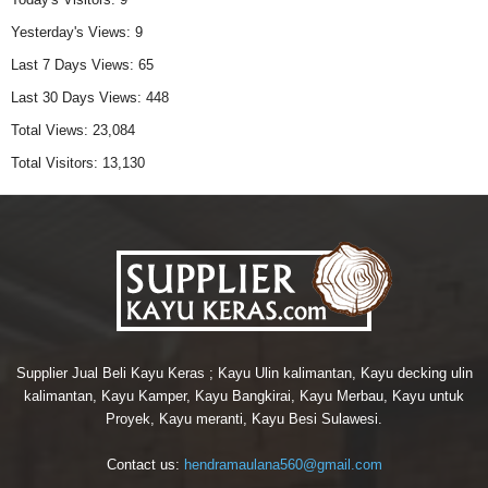
Yesterday's Views:
9
Last 7 Days Views:
65
Last 30 Days Views:
448
Total Views:
23,084
Total Visitors:
13,130
Supplier Jual Beli Kayu Keras ; Kayu Ulin kalimantan, Kayu decking ulin
kalimantan, Kayu Kamper, Kayu Bangkirai, Kayu Merbau, Kayu untuk
Proyek, Kayu meranti, Kayu Besi Sulawesi.
Contact us:
hendramaulana560@gmail.com