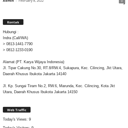
Admin
-
February 8, 2022
0
Kontak
Hubungi :
Indra (Call/WA)
> 0813-1441-7790
> 0812-1233-0190
Alamat (PT. Karya Wijaya Indonesia):
Jl. Tipar Cakung No.30, RT.8/RW.4, Sukapura, Kec. Cilincing, Jkt Utara,
Daerah Khusus Ibukota Jakarta 14140
Jl. Kp. Sungai Tiram No.2, RW.6, Marunda, Kec. Cilincing, Kota Jkt
Utara, Daerah Khusus Ibukota Jakarta 14150
Web Traffic
Today's Views:
9
Today's Visitors:
9