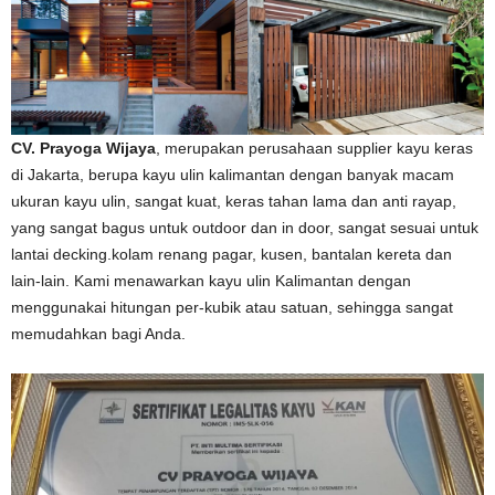
CV. Prayoga Wijaya
, merupakan perusahaan supplier kayu keras
di Jakarta, berupa kayu ulin kalimantan dengan banyak macam
ukuran kayu ulin, sangat kuat, keras tahan lama dan anti rayap,
yang sangat bagus untuk outdoor dan in door, sangat sesuai untuk
lantai decking.kolam renang pagar, kusen, bantalan kereta dan
lain-lain. Kami menawarkan kayu ulin Kalimantan dengan
menggunakai hitungan per-kubik atau satuan, sehingga sangat
memudahkan bagi Anda.