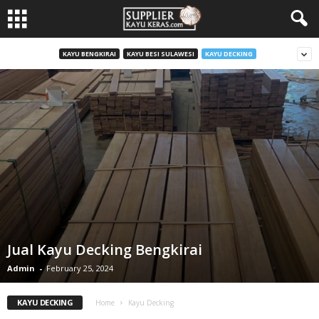
KAYU BENGKIRAI
KAYU BESI SULAWESI
KAYU DECKING
Jual Kayu Decking Bengkirai
Admin
-
February 25, 2024
KAYU DECKING
Home
Kayu Decking